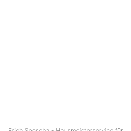
Erich Spescha - Hausmeisterservice für